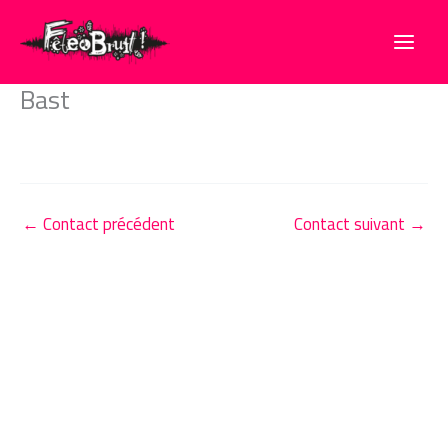
Aller
au
contenu
Bast
←
Contact précédent
Contact suivant
→