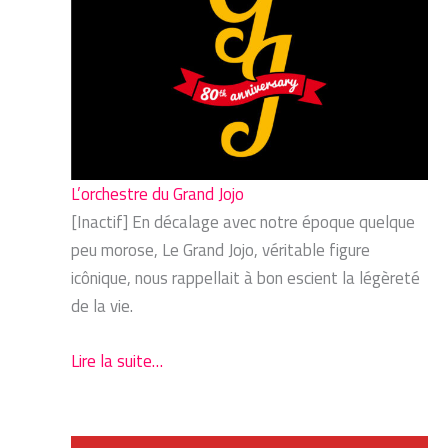
L’orchestre du Grand Jojo
[Inactif] En décalage avec notre époque quelque
peu morose, Le Grand Jojo, véritable figure
icônique, nous rappellait à bon escient la légèreté
de la vie.
Lire la suite…