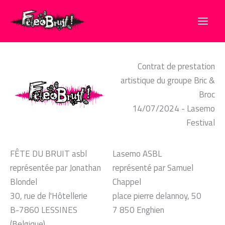
Aller
au
contenu
Contrat de prestation
artistique du groupe Bric &
Broc
14/07/2024 - Lasemo
Festival
FÊTE DU BRUIT asbl
Lasemo ASBL
représentée par Jonathan
représenté par Samuel
Blondel
Chappel
30, rue de l'Hôtellerie
place pierre delannoy, 50
B-7860 LESSINES
7 850 Enghien
(Belgique)