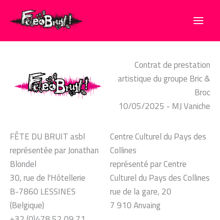
Aller
au
contenu
Contrat de prestation
artistique du groupe Bric &
Broc
10/05/2025 - MJ Vaniche
FÊTE DU BRUIT asbl
Centre Culturel du Pays des
représentée par Jonathan
Collines
Blondel
représenté par Centre
30, rue de l'Hôtellerie
Culturel du Pays des Collines
B-7860 LESSINES
rue de la gare, 20
(Belgique)
7 910 Anvaing
+32 (0)478 52 09 71