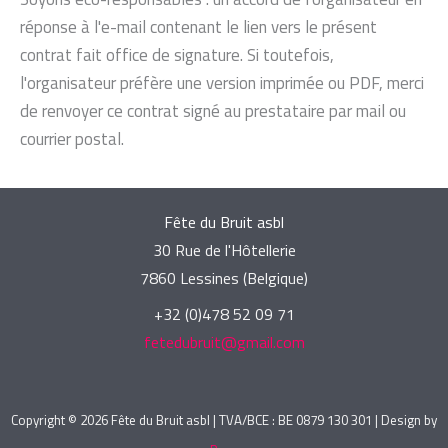
réponse à l'e-mail contenant le lien vers le présent
contrat fait office de signature. Si toutefois,
l'organisateur préfère une version imprimée ou PDF, merci
de renvoyer ce contrat signé au prestataire par mail ou
courrier postal.
Fête du Bruit asbl
30 Rue de l'Hôtellerie
7860 Lessines (Belgique)
+32 (0)478 52 09 71
fetedubruit@gmail.com
Copyright © 2026 Fête du Bruit asbl | TVA/BCE : BE 0879 130 301 | Design by