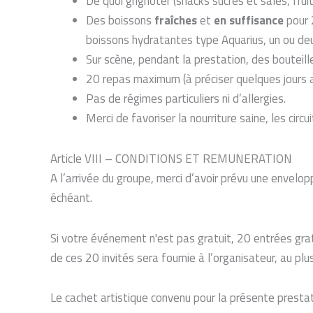
De quoi grignoter (snacks sucrés et salés, frui
Des boissons
fraîches
et
en suffisance
pour 2
boissons hydratantes type Aquarius, un ou deu
Sur scène, pendant la prestation, des bouteil
20 repas maximum (à préciser quelques jours av
Pas de régimes particuliers ni d’allergies.
Merci de favoriser la nourriture saine, les circu
Article VIII – CONDITIONS ET REMUNERATION
A l’arrivée du groupe, merci d’avoir prévu une envelop
échéant.
Si votre événement n'est pas gratuit, 20 entrées gra
de ces 20 invités sera fournie à l’organisateur, au plus
Le cachet artistique convenu pour la présente presta