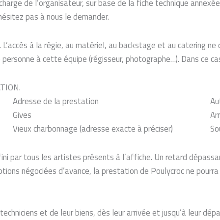
 charge de l’organisateur, sur base de la fiche technique annexé
'hésitez pas à nous le demander.
. L’accès à la régie, au matériel, au backstage et au catering n
tre personne à cette équipe (régisseur, photographe…). Dans ce c
ATION.
Adresse de la prestation
Au
Gives
Ar
Vieux charbonnage (adresse exacte à préciser)
So
fini par tous les artistes présents à l’affiche. Un retard dépass
eptions négociées d’avance, la prestation de Poulycroc ne pourr
echniciens et de leur biens, dès leur arrivée et jusqu’à leur dépar