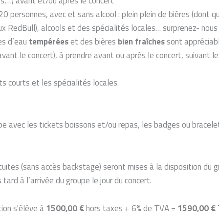
ts,…) avant et/ou après le concert
0 personnes, avec et sans alcool : plein plein de bières (dont q
x RedBull), alcools et des spécialités locales… surprenez- nous 
les d’eau
tempérées
et des bières
bien fraîches
sont appréciabl
ant le concert), à prendre avant ou après le concert, suivant le
its courts et les spécialités locales.
pe avec les tickets boissons et/ou repas, les badges ou bracelet
tuites (sans accès backstage) seront mises à la disposition du 
 tard à l’arrivée du groupe le jour du concert.
tion s'élève à
1500,00 €
hors taxes + 6% de TVA =
1590,00 €