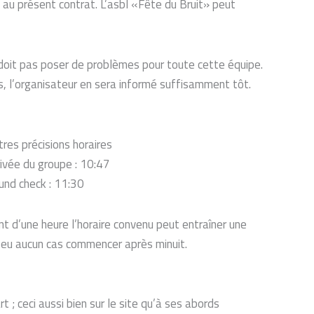
e au présent contrat. L’asbl «Fête du Bruit» peut
e doit pas poser de problèmes pour toute cette équipe.
as, l’organisateur en sera informé suffisamment tôt.
tres précisions horaires
rivée du groupe : 10:47
und check : 11:30
ant d’une heure l’horaire convenu peut entraîner une
a eu aucun cas commencer après minuit.
t ; ceci aussi bien sur le site qu’à ses abords