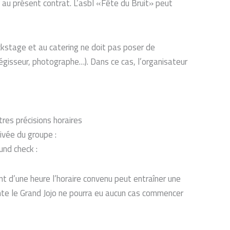
e au présent contrat. L’asbl «Fête du Bruit» peut
backstage et au catering ne doit pas poser de
régisseur, photographe…). Dans ce cas, l’organisateur
tres précisions horaires
rivée du groupe :
und check :
ant d’une heure l’horaire convenu peut entraîner une
ante le Grand Jojo ne pourra eu aucun cas commencer