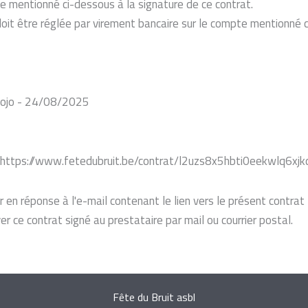
mentionné ci-dessous à la signature de ce contrat.
doit être réglée par virement bancaire sur le compte mentionné 
 Jojo - 24/08/2025
se https://www.fetedubruit.be/contrat/l2uzs8x5hbti0eekwlq6xj
en réponse à l'e-mail contenant le lien vers le présent contrat fa
r ce contrat signé au prestataire par mail ou courrier postal.
Fête du Bruit asbl