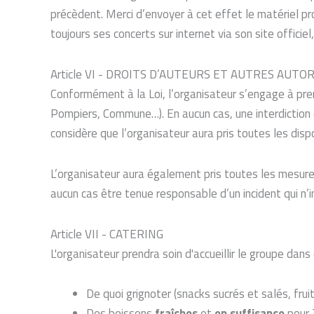
précèdent. Merci d’envoyer à cet effet le matériel p
toujours ses concerts sur internet via son site officie
Article VI - DROITS D’AUTEURS ET AUTRES AUTO
Conformément à la Loi, l’organisateur s’engage à pre
Pompiers, Commune…). En aucun cas, une interdiction d
considère que l’organisateur aura pris toutes les dis
L’organisateur aura également pris toutes les mesures
aucun cas être tenue responsable d’un incident qui n
Article VII - CATERING
L'organisateur prendra soin d'accueillir le groupe dan
De quoi grignoter (snacks sucrés et salés, frui
Des boissons
fraîches
et
en suffisance
pour 7