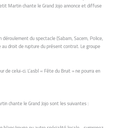
etit Martin chante le Grand Jojo annonce et diffuse
on déroulement du spectacle (Sabam, Sacem, Police,
 au droit de rupture du présent contrat. Le groupe
de celui-ci. L’asbl « Fête du Bruit » ne pourra en
tin chante le Grand Jojo sont les suivantes :
vin blanc/rouge ou autre spécialité locale… surprenez-