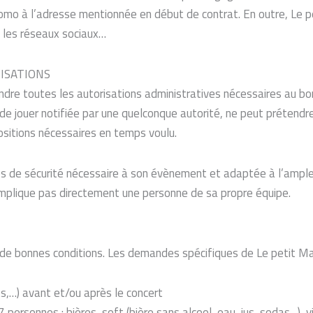
romo à l’adresse mentionnée en début de contrat. En outre, Le p
l, les réseaux sociaux…
RISATIONS
ndre toutes les autorisations administratives nécessaires au b
e jouer notifiée par une quelconque autorité, ne peut prétendre
positions nécessaires en temps voulu.
 de sécurité nécessaire à son évènement et adaptée à l’ampleur 
’implique pas directement une personne de sa propre équipe.
s de bonnes conditions. Les demandes spécifiques de Le petit Mar
ts,…) avant et/ou après le concert
 personnes : bières, soft (bière sans alcool, eau, jus, sodas…), 