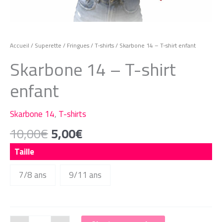
Accueil
/
Superette
/
Fringues
/
T-shirts
/ Skarbone 14 – T-shirt enfant
Skarbone 14 – T-shirt
enfant
Skarbone 14
,
T-shirts
Le
Le
10,00
€
5,00
€
prix
prix
Taille
initial
actuel
était :
est :
7/8 ans
9/11 ans
10,00€.
5,00€.