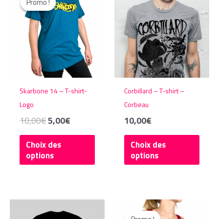
Promo !
Promo !
Skarbone 14 – T-shirt-
Corbillard – T-shirt –
Logo
Corbeau
Le
Le
10,00
€
5,00
€
10,00
€
prix
prix
Ce
Ce
initial
actuel
Choix des
Choix des
produit
produ
était :
est :
options
options
a
a
10,00€.
5,00€.
plusieurs
plusie
variations.
variat
Les
Les
Promo !
Promo !