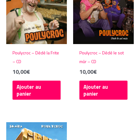
Poulycroc – Dédé la Frite
Poulycroc – Dédé le sot
– CD
mûr – CD
10,00
€
10,00
€
Ajouter au
Ajouter au
panier
panier