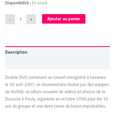
Disponibilité :
En stock
quantité
Ajouter au panier
-
+
de
Poulycroc
-
Le
Description
Pire
contre-
Informations complémentaires
attaque
-
Double DVD contenant un concert enregistré à Lessines
DVD
le 30 avril 2007, un documentaire réalisé par des équipes
de NoTélé, un album souvenir de vidéos et photos de la
Ducasse à Pouly, organisée en octobre 2006 pour les 10
ans du groupe et une demi tonne de bonus improbables.