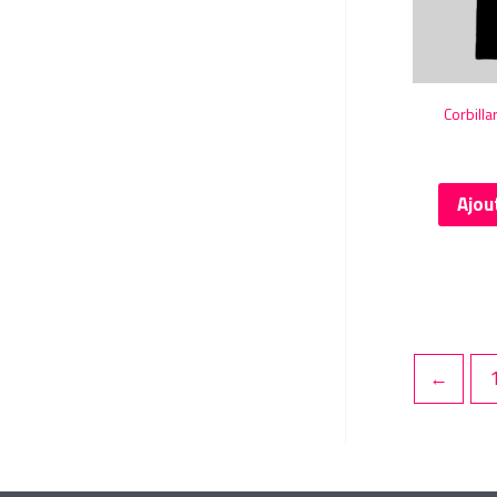
Corbilla
Ajou
←