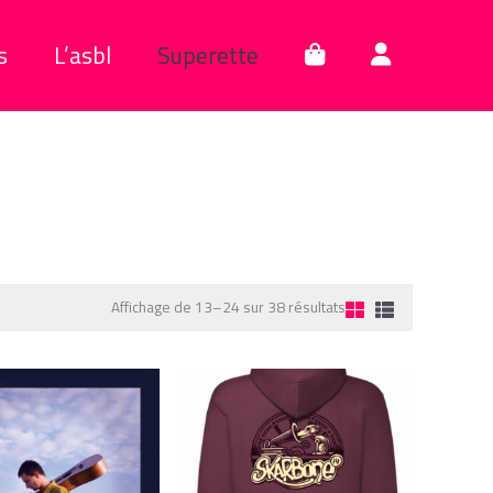
s
L’asbl
Superette
Trié
Affichage de 13–24 sur 38 résultats
du
plus
récent
au
plus
ancien