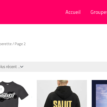
Accueil
Groupe
perette
/ Page 2
!