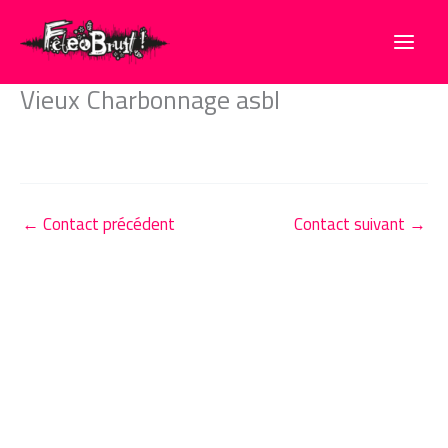
Aller
au
contenu
Vieux Charbonnage asbl
←
Contact précédent
Contact suivant
→