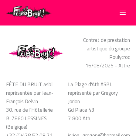
Aller
au
contenu
Contrat de prestation
artistique du groupe
Poulycroc
16/08/2025 - Attre
FÊTE DU BRUIT asbl
La Plage d'Ath ASBL
représentée par Jean-
représenté par Gregory
François Delvin
Jorion
30, rue de l'Hôtellerie
Gd Place 43
B-7860 LESSINES
7 800 Ath
(Belgique)
+32 (0)478 52 09 71
jorion_gregory@hotmail.com