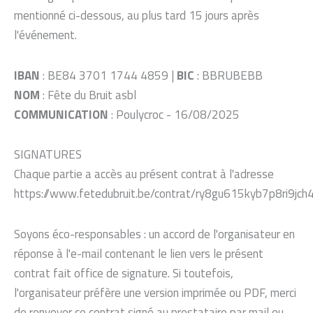
mentionné ci-dessous, au plus tard 15 jours après
l'événement.
IBAN
: BE84 3701 1744 4859 |
BIC
: BBRUBEBB
NOM
: Fête du Bruit asbl
COMMUNICATION
: Poulycroc - 16/08/2025
SIGNATURES
Chaque partie a accès au présent contrat à l'adresse
https://www.fetedubruit.be/contrat/ry8gu615kyb7p8ri9jc
Soyons éco-responsables : un accord de l'organisateur en
réponse à l'e-mail contenant le lien vers le présent
contrat fait office de signature. Si toutefois,
l'organisateur préfère une version imprimée ou PDF, merci
de renvoyer ce contrat signé au prestataire par mail ou